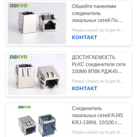
Обшейте панелями
соединитель
64
локальных сетей ПоЭ
RJ45 с
РДЖ45 порта
Please contact us to get the latest price. MOQ:1 часть
держателя одиночный
КОНТАКТ
трансформатором
с трансформатором
10/100басе-Т
ДОСТИГАЕМОСТЬ
РоХС соединителя сети
100Мб 8П8К РДЖ45
женская УСТУПЧИВАЯ
39
Please contact us to get the latest price. MOQ:1 часть
КОНТАКТ
RJ45 SMD
Соединитель
локальных сетей RJ45
KRJ-138NL 10/100 с
трансформатором,
Please contact us to get the latest price. MOQ:1 часть
модульным EMI