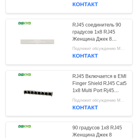
ПУТЕШЕСТВИЕ
градусов
КОНТАКТ
множественные гаван
ФАБРИКИ
с СИД
RJ45 соединитель 90
101
ПРОВЕРКА
градусов 1x8 RJ45
Множественные
Женщина Джек 8
КАЧЕСТВА
портов Сетевые
разъемы порта
Подлежит обсуждению MOQ:Подлежит обсуждению
переключатели
КОНТАКТ
СВЯЖИТЕСЬ
соединители
RJ45
DGKYD561888GWA1DY102
МЫ
RJ45 Включается в EMI
Finger Shield RJ45 Cat5
СПРОСИТЕ
1x8 Multi Port Rj45
127
Модульные разъемы
ЦИТАТУ
Подлежит обсуждению MOQ:Подлежит обсуждению
RJ45 определяют
без светодиодов
КОНТАКТ
DGKYD561888HWA1DY102
порт
SITEMAP
90 градусов 1x8 RJ45
Женщина Джек 8