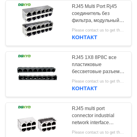
RJ45 Multi Port Rj45
соединитель без
64
фильтра, модульный
RJ45 с
интерфейс Ethernet
Please contact us to get the latest price. MOQ:1 шт.
Socket
КОНТАКТ
трансформатором
DGKYD59212688HWA1DY1
RJ45 1X8 8P8C все
пластиковые
бессветовые разъемы
сетевого порта
39
Please contact us to get the latest price. MOQ:1 шт.
DGKYD561888IWA1DY1022
КОНТАКТ
RJ45 SMD
RJ45 multi port
connector industrial
network interface
network port socket
Please contact us to get the latest price. MOQ:1 кусок
8P8C KRJ-