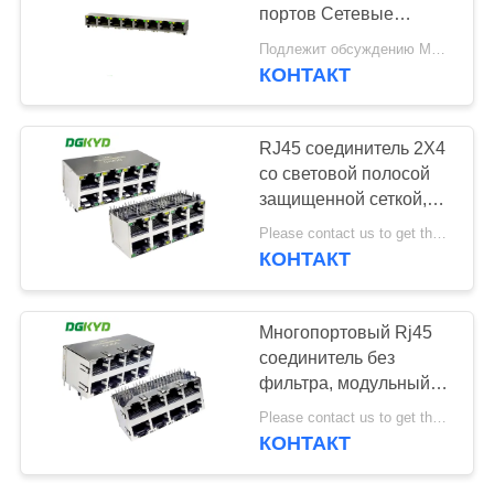
ПОЛИТИКА
портов Сетевые
УЕДИНЕНИЯ
переключатели
Подлежит обсуждению MOQ:Могущий быть предметом переговоров
DGKYD561888AB1A1D9Y10
КОНТАКТ
20
разъем cat6 rj45
RJ45 соединитель 2X4
со световой полосой
защищенной сеткой,
модульной розеткой
Please contact us to get the latest price. MOQ:1 шт.
DGKYD59212488AB1A1DY1
КОНТАКТ
46
Многопортовый Rj45
соединитель без
jack rj11
фильтра, модульный
интерфейс Ethernet
Please contact us to get the latest price. MOQ:1 шт.
Socket
КОНТАКТ
Dgkyd59212488hwa1dy1a12