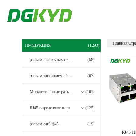
Главная Стр
ПРОДУКЦИЯ
(1293)
разъем локальных сетей rj45
(58)
разъем защищаемый rj45
(67)
Множественные разъемы порта RJ45
(101)
RJ45 определяют порт
(125)
разъем cat6 rj45
(19)
RJ45 