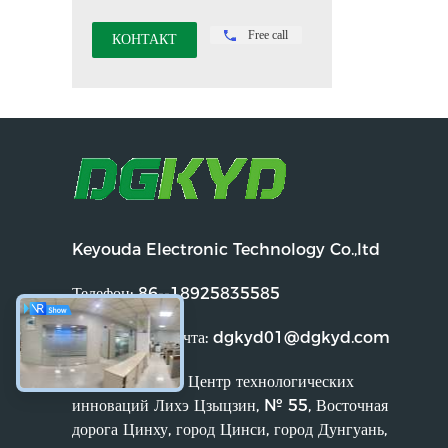
Free call
Keyouda Electronic Technology Co.,ltd
Телефон:
86--18925835585
Электронная почта:
dgkyd01@dgkyd.com
Адрес:
Здание 2, Центр технологических
инноваций Лихэ Цзыцзин, № 55, Восточная
дорога Цинху, город Цинси, город Дунгуань,