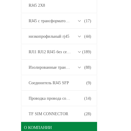
RJ45 2X8
RJ45 с трансформатором 2.5G/5G/10G Base-T Series
(17)
низкопрофильный rj45
(44)
RJ11 RJ12 RJ45 без серии трансформаторов
(189)
Изолированные трансформаторы
(88)
Соединитель RJ45 SFP
(9)
Проводка провода соединителя
(14)
TF SIM CONNECTOR
(28)
О КОМПАНИИ