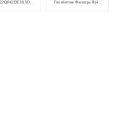
22Q042DE3A5D06
Гигабитом Фильтра Rj45
Фильтра Rj45 Multi
6U 2X2 Multi Гаван
н Гигабита 2X2
Модульное
КОНТАКТ
КОНТАКТ
егрированное
DGKYD22Q042DE3A5D06
8