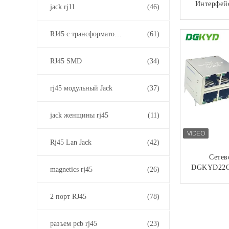
Интерфейс
jack rj11
(46)
Сок С Св
Экрани
КО
RJ45 с трансформатором
(61)
Гигаби
DGKYD22Q
68
RJ45 SMD
(34)
rj45 модульный Jack
(37)
jack женщины rj45
(11)
Rj45 Lan Jack
(42)
Сетев
DGKYD22Q
magnetics rj45
(26)
8 RJ45
Световым 
КО
2 порт RJ45
(78)
разъем pcb rj45
(23)