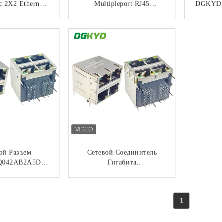
 2X2 Ethernet
Multipleport RJ45
DGKYD
етовой Лентой
Поднимают Разъем-
8 Сети 
рования POE
Розетку Домкратом С
Гава
НТАКТ
КОНТАКТ
тный Разъем
Трансформатором
Инт
277DB2A4DP0
 (POE+)
ой Разъем
Сетевой Соединитель
042AB2A5D06
Гигабита
 Gigabit Со
ДГКИД22К042ДБ2А5Д068
Экраном 10PIN
РДЖ45 С Светлым
НТАКТ
КОНТАКТ
Экраном 10ПИН
1