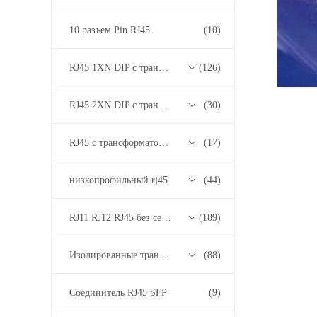
10 разъем Pin RJ45
(10)
RJ45 1XN DIP с трансформатором 10/100/1000M Base-T Series
(126)
RJ45 2XN DIP с трансформатором 10/100/1000M Base-T Series
(30)
RJ45 с трансформатором 2.5G/5G/10G Base-T Series
(17)
низкопрофильный rj45
(44)
RJ11 RJ12 RJ45 без серии трансформаторов
(189)
Изолированные трансформаторы
(88)
Соединитель RJ45 SFP
(9)