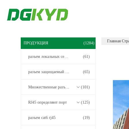
Главная Стр
ПРОДУКЦИЯ
(1284)
разъем локальных сетей rj45
(61)
разъем защищаемый rj45
(65)
Множественные разъемы порта RJ45
(101)
RJ45 определяют порт
(125)
разъем cat6 rj45
(19)