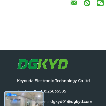
Keyouda Electronic Technology Co.,ltd
Телефон:
86--18925835585
Электронная почта:
dgkyd01@dgkyd.com