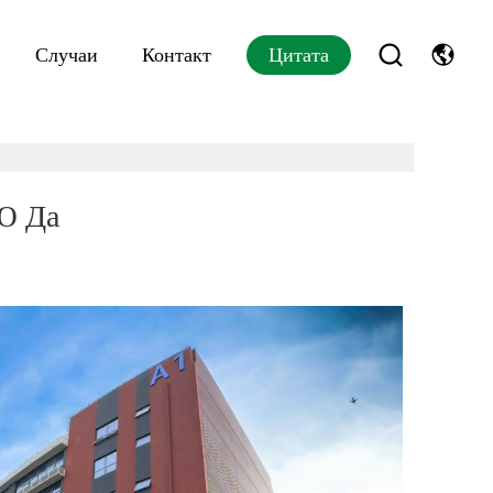
Случаи
Контакт
Цитата
Ю Да