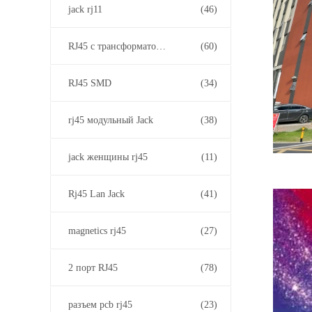
jack rj11
(46)
RJ45 с трансформатором
(60)
RJ45 SMD
(34)
rj45 модульный Jack
(38)
jack женщины rj45
(11)
Rj45 Lan Jack
(41)
magnetics rj45
(27)
2 порт RJ45
(78)
разъем pcb rj45
(23)