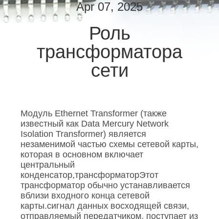
ПУТЕШЕСТВИЕ
Apr 07, 2025
ФАБРИКИ
Роль
трансформатора
ПРОВЕРКА
КАЧЕСТВА
сети
СВЯЖИТЕСЬ
МЫ
Модуль Ethernet Transformer (также
известный как Data Mercury Network
Isolation Transformer) является
СПРОСИТЕ
незаменимой частью схемы сетевой карты,
которая в основном включает
ЦИТАТУ
центральный
конденсатор,трансформаторЭтот
трансформатор обычно устанавливается
SITEMAP
вблизи входного конца сетевой
карты.сигнал данных восходящей связи,
отправляемый передатчиком, поступает из