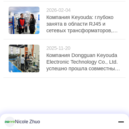
день вручаются тепло
2026-02-04
Компания Keyouda: глубоко
занята в области RJ45 и
сетевых трансформаторов,
посетив интеллектуальную
производственную площадку
2025-11-20
в Цинкси Медиа Конвергенс
Компания Dongguan Keyouda
Центр.
Electronic Technology Co., Ltd.
успешно прошла совместный
аудит фабрики, проведенный
клиентами из Японии и
Тайваня.
Nicole Zhuo