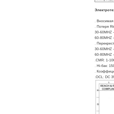
Электроте
. Вносимая
. Потеря R
30-60MHZ 
60-80MHZ 
. Перекрес
30-60MHZ 
60-80MHZ 
.CMR: 1-1
. Hi-бак: 1
. Коэффици
.OCL: DC 