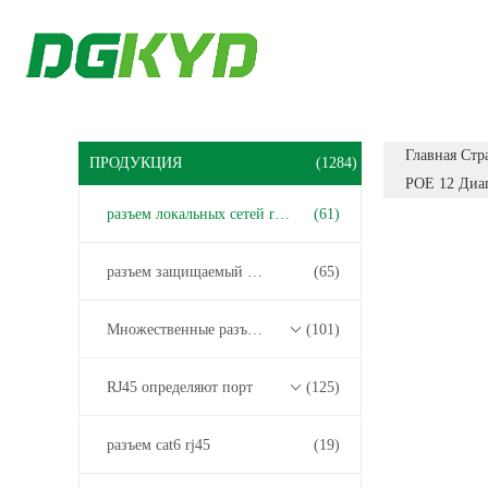
Главная Стр
ПРОДУКЦИЯ
(1284)
POE 12 Диап
разъем локальных сетей rj45
(61)
разъем защищаемый rj45
(65)
Множественные разъемы порта RJ45
(101)
RJ45 определяют порт
(125)
разъем cat6 rj45
(19)