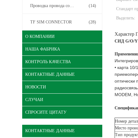
Проводка провода соединителя
(14)
Стандарт п
Выделить:
TF SIM CONNECTOR
(28)
Характер 
О КОМПАНИИ
СИД G/O/Y 
НАША ФАБРИКА
Применени
Интегриров
КОНТРОЛЬ КАЧЕСТВА
• карта 10
приемопере
КОНТАКТНЫЕ ДАННЫЕ
оптически 
НОВОСТИ
радиосвязь
MODEM, Ho
СЛУЧАИ
Специфика
СПРОСИТЕ ЦИТАТУ
Номер дета
Место прои
КОНТАКТНЫЕ ДАННЫЕ
Тип проду