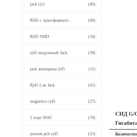
jack rj11
(46)
RJ45 с трансформатором
(60)
RJ45 SMD
(34)
rj45 модульный Jack
(38)
jack женщины rj45
(11)
Rj45 Lan Jack
(41)
magnetics rj45
(27)
СИД G/O
2 порт RJ45
(78)
Гигабит
разъем pcb rj45
(23)
Количество