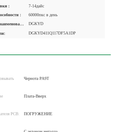
вки :
7-14дайс
особности :
60000пкс в день
DGKYD
Фирменное наименование:
DGKYD411Q117DF5A1DP
ли:
овывать
Чернота PA9T
ие
Плата-Вверх
:
ателя PCB:
ПОГРУЖЕНИЕ
С экраном металла