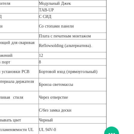
ителя
Модульный Джек
TAB-UP
Д
С СИД
ли
Со стопами панели
к
Плата с печатным монтажом
ющий для сваривая
Reflowsolding (альтернатива).
ожений
12
 порт
8
 установки PCB
Бортовой вход (прямоугольный)
териала держателя
Бронза светомассы
ливая стиля
Через отверстие
С/без замка доски
вывать цвет
Черный
пламеняемости UL
UL 94V-0