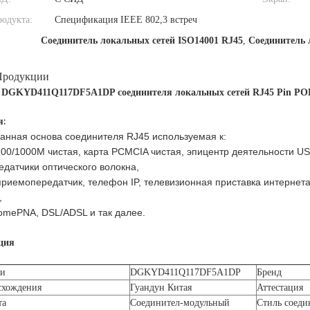
родукта:
Спецификация IEEE 802,3 встреч
Соединитель локальных сетей ISO14001 RJ45
,
Соединитель 
Продукции
DGKYD411Q117DF5A1DP соединителя локальных сетей RJ45 Pin POE 
я:
анная основа соединителя RJ45 используемая к:
/100/1000M чистая, карта PCMCIA чистая, эпицентр деятельности U
датчики оптического волокна,
приемопередатчик, телефон IP, телевизионная приставка интернета
,
mePNA, DSL/ADSL и так далее.
ция
ли
DGKYD411Q117DF5A1DP
Бренд
схождения
Гуандун Китая
Аттестация
кта
Соединител-модульный
Стиль соеди