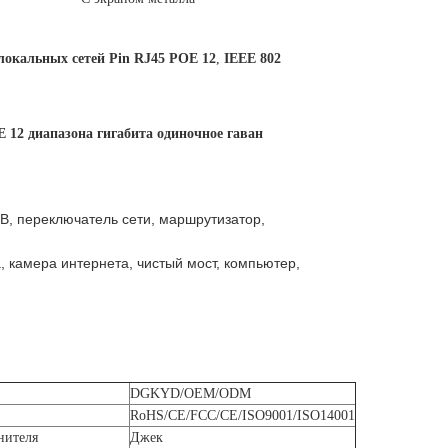
локальных сетей Pin RJ45 POE 12
,
IEEE 802
12 диапазона гигабита одиночное гаван
SB, переключатель сети, маршрутизатор,
, камера интернета, чистый мост, компьютер,
DGKYD/OEM/ODM
RoHS/CE/FCC/CE/ISO9001/ISO14001
нителя
Джек