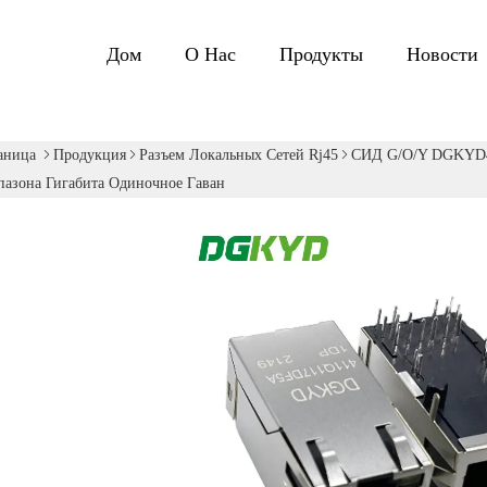
Дом
О Нас
Продукты
Новости
аница
Продукция
Разъем Локальных Сетей Rj45
СИД G/O/Y DGKYD41
азона Гигабита Одиночное Гаван