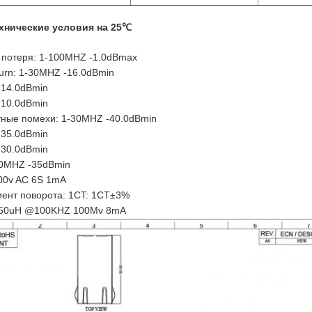
хнические условия на 25℃
 потеря: 1-100MHZ -1.0dBmax
turn: 1-30MHZ -16.0dBmin
-14.0dBmin
-10.0dBmin
тные помехи: 1-30MHZ -40.0dBmin
-35.0dBmin
-30.0dBmin
00MHZ -35dBmin
500v AC 6S 1mA
ент поворота: 1CT: 1CT±3%
350uH @100KHZ 100Mv 8mA