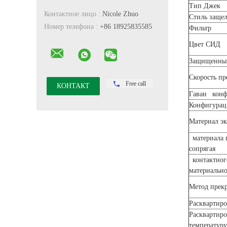
Тип Джек
Контактное лицо :
Nicole Zhuo
Стиль заще
Номер телефона :
+86 18925835585
Фильтр
Цвет СИД
Защищенны
Скорость пр
Free call
Гаван конф
Конфигурац
Материал эк
материала 
сопрягая
контактног
материальн
Метод прек
Расквартир
Расквартир
температур