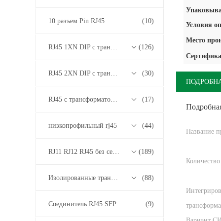
Упаковыва
10 разъем Pin RJ45
(10)
Условия о
Место про
RJ45 1XN DIP с трансформатором 10/100/1000M Base-T Series
(126)
Сертифика
RJ45 2XN DIP с трансформатором 10/100/1000M Base-T Series
(30)
ПОДРОБН
RJ45 с трансформатором 2.5G/5G/10G Base-T Series
(17)
Подробна
низкопрофильный rj45
(44)
Название п
RJ11 RJ12 RJ45 без серии трансформаторов
(189)
Количество
Изолированные трансформаторы
(88)
Интегриро
Соединитель RJ45 SFP
(9)
трансформа
Вариант С