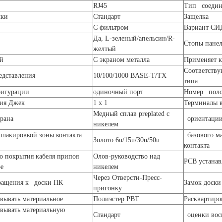
RJ45
Тип соедин
лки
Стандарт
Защелка
С фильтром
Вариант СИ
Да, L-зеленый/апельсин/R-
Стопы пане
желтый
й
С экраном металла
Применяет 
Соответству
едставления
10/100/1000 BASE-T/TX
типа
игурации
одиночный порт
Номер пол
ия Джек
1 x 1
Терминалы в
Медный сплав preplated с
рана
ориентации
никелем
плакировкой зоны контакта
базового ма
Золото 6u/15u/30u/50u
контакта
о покрытия кабеля припоя
Олов-руководство над
PCB устанав
ое
никелем
Через Отверсти-Пресс-
ращения к доски ПК
Замок доски
пригонку
овывать материальное
Полиэстер PBT
Расквартиро
овывать материальную
Стандарт
оценки вос
у