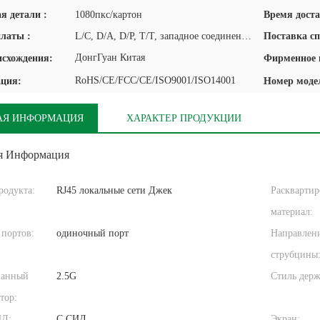
я детали :
1080пкс/картон
Время доста
платы :
L/C, D/A, D/P, T/T, западное соединение, MoneyGram
Поставка сп
ДонгГуан Китая
исхождения:
RoHS/CE/FCC/CE/ISO9001/ISO14001
ция:
Номер моде
АЯ ИНФОРМАЦИЯ
ХАРАКТЕР ПРОДУКЦИИ
я Информация
родукта:
RJ45 локальные сети Джек
Расквартир
материал:
 портов:
одиночный порт
Направлен
струбцины
ванный
2.5G
Стиль держ
тор:
ИД:
С СИД
Экран: