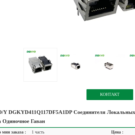
КОНТАКТ
/Y DGKYD411Q117DF5A1DP Соединителя Локальных С
а Одиночное Гаван
 мин заказа :
1 часть
Цена :