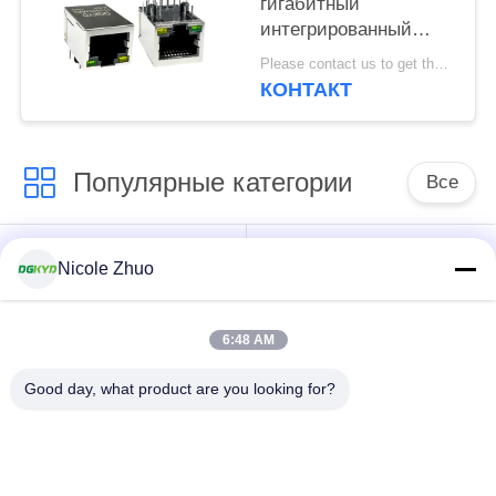
гигабитный
интегрированный
фильтр с питанием
Please contact us to get the latest price. MOQ:1 шт.
POE 8P10C
КОНТАКТ
DGKYD111Q334AB2A1DP
Популярные категории
Все
разъем локальных
разъем
Nicole Zhuo
сетей rj45
защищаемый rj45
6:48 AM
Множественные
RJ45 определяют
разъемы порта
порт
Good day, what product are you looking for?
RJ45
разъем cat6 rj45
jack rj11