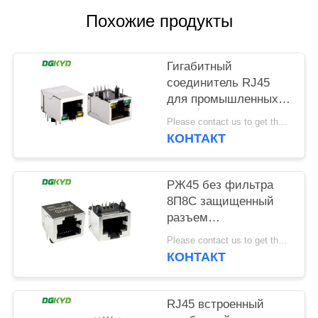
ПОЛИТИКА
Похожие продукты
УЕДИНЕНИЯ
Гигабитный
соединитель RJ45
для промышленных
сетей с защитой
Please contact us to get the latest price. MOQ:1 шт.
световой полосы TAB
КОНТАКТ
DOWN
DGKYD111Q042AB2A1D
РЖ45 без фильтра
8П8С защищенный
разъем
DGKYD561188GWA1DY128
Please contact us to get the latest price. MOQ:1 шт.
КОНТАКТ
RJ45 встроенный