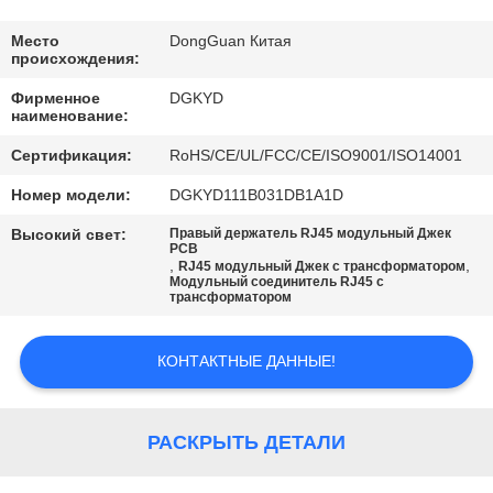
ПУТЕШЕСТВИЕ
ФАБРИКИ
Место
DongGuan Китая
происхождения:
Фирменное
DGKYD
ПРОВЕРКА
наименование:
КАЧЕСТВА
Сертификация:
RoHS/CE/UL/FCC/CE/ISO9001/ISO14001
Номер модели:
DGKYD111B031DB1A1D
СВЯЖИТЕСЬ
Высокий свет:
Правый держатель RJ45 модульный Джек
МЫ
PCB
,
,
RJ45 модульный Джек с трансформатором
Модульный соединитель RJ45 с
трансформатором
СПРОСИТЕ
ЦИТАТУ
КОНТАКТНЫЕ ДАННЫЕ!
SITEMAP
РАСКРЫТЬ ДЕТАЛИ