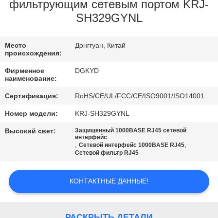
ПУТЕШЕСТВИЕ
фильтрующим сетевым портом KRJ-
SH329GYNL
ФАБРИКИ
Место
Донггуан, Китай
ПРОВЕРКА
происхождения:
КАЧЕСТВА
Фирменное
DGKYD
наименование:
СВЯЖИТЕСЬ
Сертификация:
RoHS/CE/UL/FCC/CE/ISO9001/ISO14001
МЫ
Номер модели:
KRJ-SH329GYNL
Высокий свет:
Защищенный 1000BASE RJ45 сетевой
интерфейс
СПРОСИТЕ
,
,
Сетевой интерфейс 1000BASE RJ45
Сетевой фильтр RJ45
ЦИТАТУ
КОНТАКТНЫЕ ДАННЫЕ!
SITEMAP
РАСКРЫТЬ ДЕТАЛИ