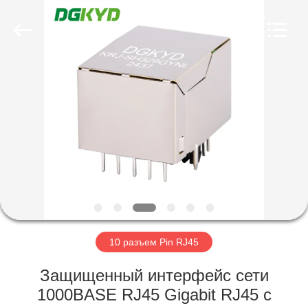
2026
Keyouda
Electronic
Technology
Co.,ltd.
All
Rights
Reserved.
ДОМ
ПРОДУКТЫ
VR
-
ШОУ
О
10 разъем Pin RJ45
НАС
Защищенный интерфейс сети
1000BASE RJ45 Gigabit RJ45 с