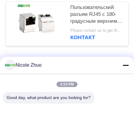
Пользовательский
разъем RJ45 с 180-
градусным верхним
вводом для
Please contact us to get the latest price. MOQ:1 шт.
гигабитного Ethernet
КОНТАКТ
для IoT
DGKYD511Q009AC1A1D06
Популярные категории
Все
Nicole Zhuo
разъем локальных
разъем
2:53 PM
сетей rj45
защищаемый rj45
Good day, what product are you looking for?
Множественные
RJ45 определяют
разъемы порта
порт
RJ45