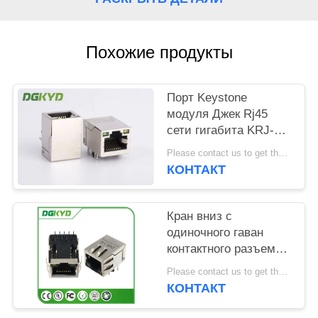
ПОЛИТИКА
УЕДИНЕНИЯ
Похожие продукты
Порт Keystone
модуля Джек Rj45
сети гигабита KRJ-
H009GYNL одиночный
Please contact us to get the latest price. MOQ:1 часть
с СИД
КОНТАКТ
Кран вниз с
одиночного гаван
контактного разъема
1000BASE Rj45 10,
Please contact us to get the latest price. MOQ:1 часть
модульного
КОНТАКТ
соединителя Rj45 с
приведенный