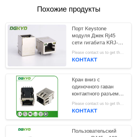
ПОЛИТИКА
Похожие продукты
УЕДИНЕНИЯ
Порт Keystone
модуля Джек Rj45
сети гигабита KRJ-
H009GYNL одиночный
Please contact us to get the latest price. MOQ:1 часть
с СИД
КОНТАКТ
Кран вниз с
одиночного гаван
контактного разъема
1000BASE Rj45 10,
Please contact us to get the latest price. MOQ:1 часть
модульного
КОНТАКТ
соединителя Rj45 с
приведенный
Пользовательский