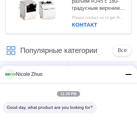
разъем RJ45 с 180-
градусным верхним
вводом для
Please contact us to get the latest price. MOQ:1 шт.
гигабитного Ethernet
КОНТАКТ
для IoT
DGKYD511Q009AC1A1D06
Популярные категории
Все
разъем локальных
разъем
Nicole Zhuo
сетей rj45
защищаемый rj45
11:39 PM
Множественные
RJ45 определяют
разъемы порта
порт
Good day, what product are you looking for?
RJ45
разъем cat6 rj45
jack rj11