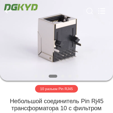
2026
Keyouda
Electronic
Technology
Co.,ltd.
All
Rights
Reserved.
ДОМ
ПРОДУКТЫ
VR
-
ШОУ
О
10 разъем Pin RJ45
НАС
Небольшой соединитель Pin Rj45
трансформатора 10 с фильтром