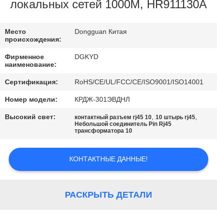
ПУТЕШЕСТВИЕ
локальных сетей 1000M, HR911130A
ФАБРИКИ
Место
Dongguan Китая
происхождения:
ПРОВЕРКА
Фирменное
DGKYD
КАЧЕСТВА
наименование:
Сертификация:
RoHS/CE/UL/FCC/CE/ISO9001/ISO14001
СВЯЖИТЕСЬ
Номер модели:
КРДЖ-301ЭВДНЛ
МЫ
Высокий свет:
,
,
контактный разъем rj45 10
10 штырь rj45
Небольшой соединитель Pin Rj45
трансформатора 10
СПРОСИТЕ
ЦИТАТУ
КОНТАКТНЫЕ ДАННЫЕ!
SITEMAP
РАСКРЫТЬ ДЕТАЛИ